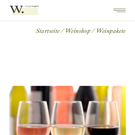
Skip
to
the
content
Startseite
Weinshop
Weinpakete