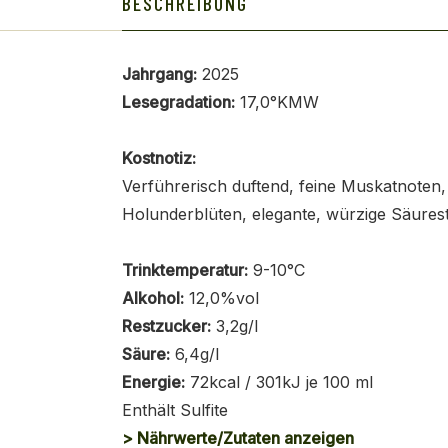
BESCHREIBUNG
Jahrgang:
2025
Lesegradation:
17,0°KMW
Kostnotiz:
Verführerisch duftend, feine Muskatnoten,
Holunderblüten, elegante, würzige Säurest
Trinktemperatur:
9-10°C
Alkohol:
12,0%vol
Restzucker:
3,2g/l
Säure:
6,4g/l
Energie:
72kcal / 301kJ je 100 ml
Enthält Sulfite
> Nährwerte/Zutaten anzeigen