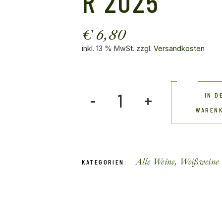
R 2025
€
6,80
inkl. 13 % MwSt.
zzgl.
Versandkosten
Gelber Muskateller 2025 quantity
IN D
WAREN
Alle Weine
,
Weißweine
KATEGORIEN: