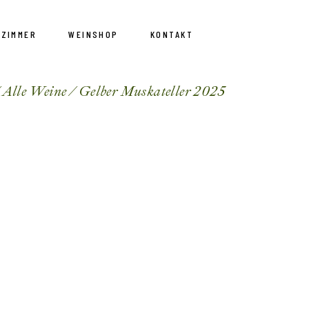
EZIMMER
WEINSHOP
KONTAKT
Alle Weine
Gelber Muskateller 2025
e Zimmer
Weine bestellen
bung
Warenkorb
Kundenkonto
Bestellung widerrufen
E