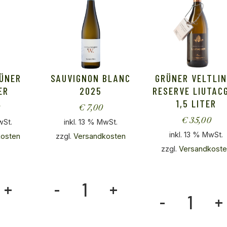
RÜNER
SAUVIGNON BLANC
GRÜNER VELTLI
ER
2025
RESERVE LIUTAC
1,5 LITER
0
€
7,00
€
35,00
wSt.
inkl. 13 % MwSt.
inkl. 13 % MwSt.
kosten
zzgl.
Versandkosten
zzgl.
Versandkost
r Veltliner quantity
Sauvignon Blanc 2025 quantity
quantity
Grüner Veltliner 