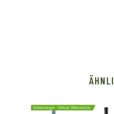
ÄHNL
Sortensieger - Retzer Weinwoche