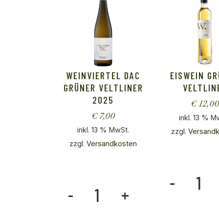
WEINVIERTEL DAC
EISWEIN G
GRÜNER VELTLINER
VELTLIN
2025
€
12,0
€
7,00
inkl. 13 % M
inkl. 13 % MwSt.
zzgl.
Versand
zzgl.
Versandkosten
Eiswein Grüne
Weinviertel DAC Grüner Veltliner 2025 