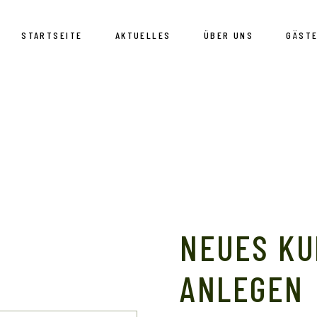
STARTSEITE
AKTUELLES
ÜBER UNS
GÄST
Unser
Umge
NEUES K
ANLEGEN
derlich