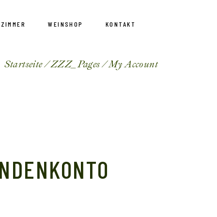
EZIMMER
WEINSHOP
KONTAKT
Startseite
ZZZ_Pages
My Account
e Zimmer
Weine bestellen
bung
Warenkorb
Kundenkonto
Bestellung widerrufen
UNDENKONTO